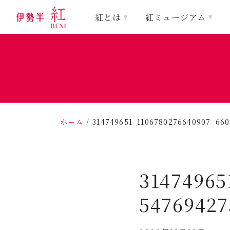
紅とは
紅ミュージアム
ホーム
/
314749651_1106780276640907_66
31474965
5476942