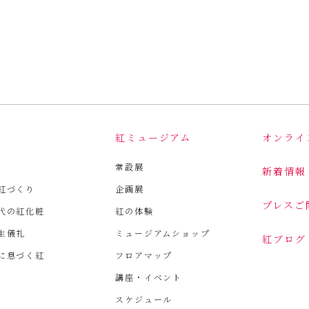
は
紅ミュージアム
オンライ
常設展
新着情報
紅づくり
企画展
プレスご
代の紅化粧
紅の体験
生儀礼
ミュージアムショップ
紅ブログ
に息づく紅
フロアマップ
講座・イベント
スケジュール