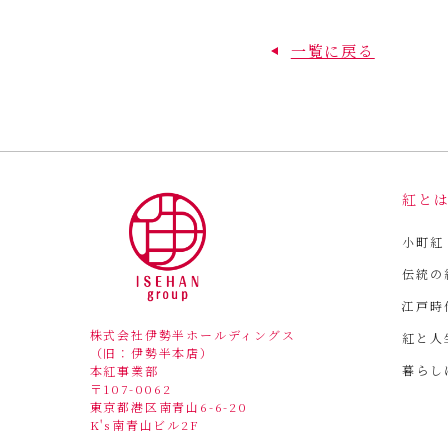
一覧に戻る
紅と
小町紅
伝統の
江戸時
株式会社伊勢半ホールディングス
紅と人
（旧：伊勢半本店）
暮らし
本紅事業部
〒107-0062
東京都港区南青山6-6-20
K's南青山ビル2F