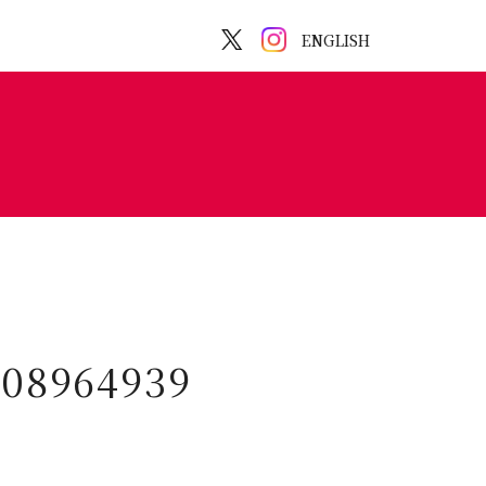
ENGLISH
608964939