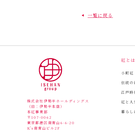
一覧に戻る
紅と
小町紅
伝統の
江戸時
株式会社伊勢半ホールディングス
紅と人
（旧：伊勢半本店）
暮らし
本紅事業部
〒107-0062
東京都港区南青山6-6-20
K's南青山ビル2F