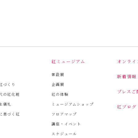
は
紅ミュージアム
オンライ
常設展
新着情報
紅づくり
企画展
プレスご
代の紅化粧
紅の体験
生儀礼
ミュージアムショップ
紅ブログ
に息づく紅
フロアマップ
講座・イベント
スケジュール