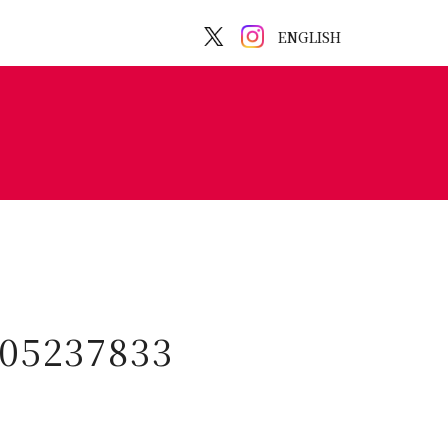
ENGLISH
905237833