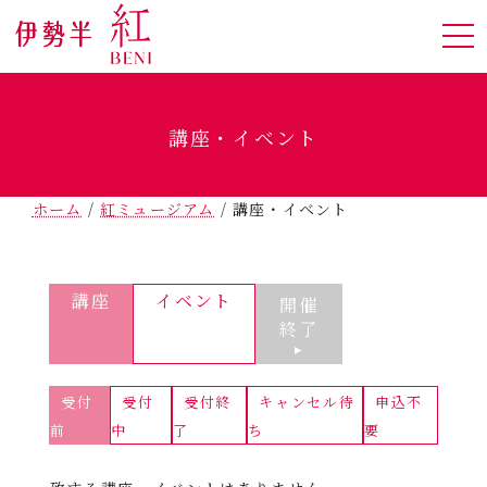
講座・イベント
ホーム
/
紅ミュージアム
/
講座・イベント
講座
イベント
開催
終了
受付
受付
受付終
キャンセル待
申込不
前
中
了
ち
要