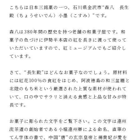
こちらは日本三銘菓の一つ、石川県金沢市“森八 長生
殿（ちょうせいでん）小墨（こすみ）”です。
森八は380年間の歴史を持つ老舗の和菓子屋です。和
菓子の色づけに伊勢半本店の紅を長きに渡って使って
いただいていますので、紅ミュージアムでもご紹介し
ています。
さて、“長生殿”はどんなお菓子なのでしょう。原材料
には紅花100％の食紅をはじめ、阿波徳島の和三盆糖と
北陸のもち米という厳選された上質な素材が使われて
いて、口の中でサラリと消える食感と上品な甘みが特
長です。
お菓子に彫られた文字をご覧下さい。この文字は遠州
流茶道の創始者である小堀遠州卿による命名、直筆の
てん字体の書で、中国“唐”の玄宗皇帝と楊貴妃が愛を