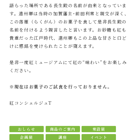
語らった場所である長生殿の名前が由来となっていま
す。遠州卿は当時の加賀藩主･前田利常と親交が深く、
この落雁（らくがん）のお菓子を食して是非長生殿の
名前を付けるよう親言したと言います。お砂糖も紅も
貴重だった江戸時代、遠州卿もこの上品な甘さと口ど
けに感銘を受けられたことが窺えます。
是非一度紅ミュージアムにて紅の“味わい”をお楽しみ
ください。
※現在はお菓子のご試食を行っておりません。
紅コンシェルジュT
おしらせ
商品のご案内
常設展
企画展
講座
イベント