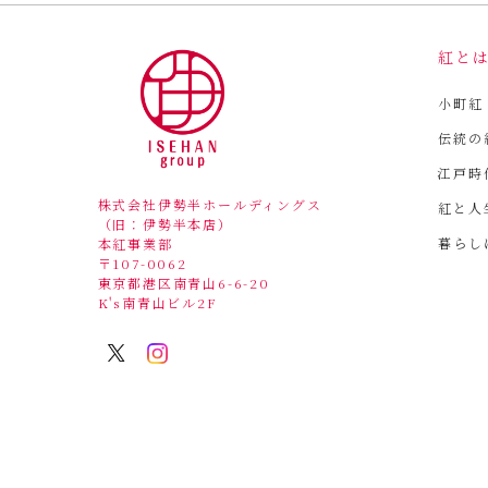
紅と
小町紅
伝統の
江戸時
株式会社伊勢半ホールディングス
紅と人
（旧：伊勢半本店）
暮らし
本紅事業部
〒107-0062
東京都港区南青山6-6-20
K's南青山ビル2F