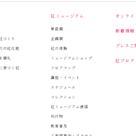
は
紅ミュージアム
オンライ
常設展
新着情報
紅づくり
企画展
プレスご
代の紅化粧
紅の体験
生儀礼
ミュージアムショップ
紅ブログ
に息づく紅
フロアマップ
講座・イベント
スケジュール
コレクション
紅ミュージアム通信
刊行物
教育普及
ご利用案内・アクセス