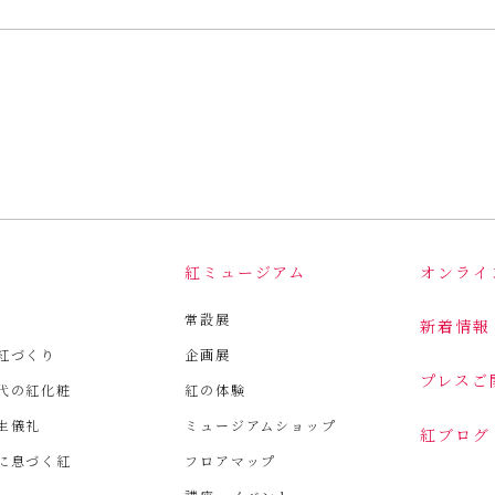
は
紅ミュージアム
オンライ
常設展
新着情報
紅づくり
企画展
プレスご
代の紅化粧
紅の体験
生儀礼
ミュージアムショップ
紅ブログ
に息づく紅
フロアマップ