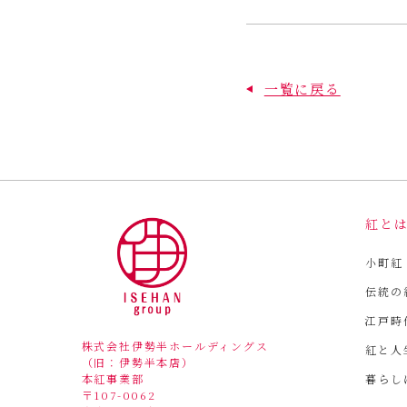
一覧に戻る
紅と
小町紅
伝統の
江戸時
株式会社伊勢半ホールディングス
紅と人
（旧：伊勢半本店）
暮らし
本紅事業部
〒107-0062