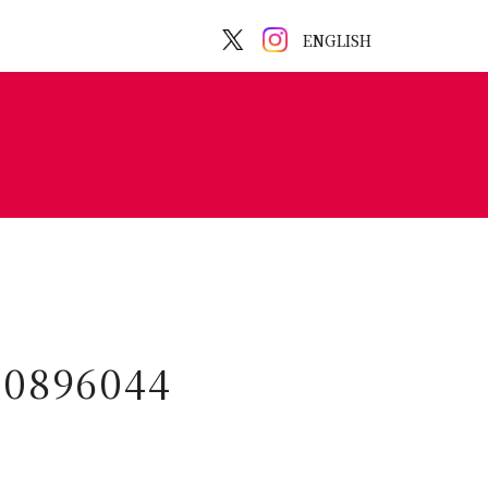
ENGLISH
30896044