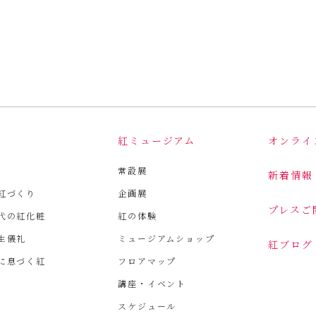
は
紅ミュージアム
オンライ
常設展
新着情報
紅づくり
企画展
プレスご
代の紅化粧
紅の体験
生儀礼
ミュージアムショップ
紅ブログ
に息づく紅
フロアマップ
講座・イベント
スケジュール