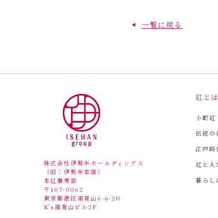
一覧に戻る
紅と
小町紅
伝統の
江戸時
株式会社伊勢半ホールディングス
紅と人
（旧：伊勢半本店）
暮らし
本紅事業部
〒107-0062
東京都港区南青山6-6-20
K's南青山ビル2F