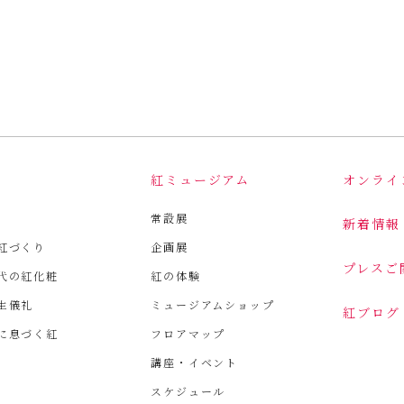
は
紅ミュージアム
オンライ
常設展
新着情報
紅づくり
企画展
プレスご
代の紅化粧
紅の体験
生儀礼
ミュージアムショップ
紅ブログ
に息づく紅
フロアマップ
講座・イベント
スケジュール