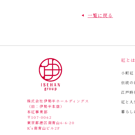
一覧に戻る
紅と
小町紅
伝統の
江戸時
株式会社伊勢半ホールディングス
紅と人
（旧：伊勢半本店）
暮らし
本紅事業部
〒107-0062
東京都港区南青山6-6-20
K's南青山ビル2F