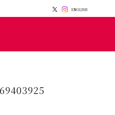
ENGLISH
269403925