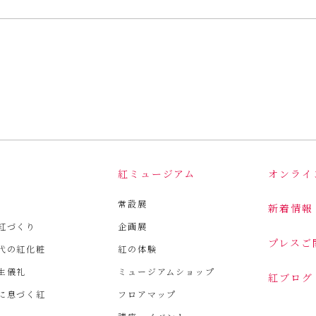
は
紅ミュージアム
オンライ
常設展
新着情報
紅づくり
企画展
プレスご
代の紅化粧
紅の体験
生儀礼
ミュージアムショップ
紅ブログ
に息づく紅
フロアマップ