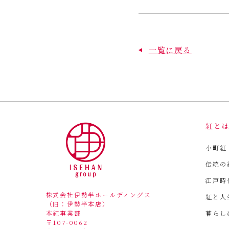
一覧に戻る
紅と
小町紅
伝統の
江戸時
株式会社伊勢半ホールディングス
紅と人
（旧：伊勢半本店）
暮らし
本紅事業部
〒107-0062