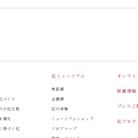
は
紅ミュージアム
オンライ
常設展
新着情報
紅づくり
企画展
プレスご
代の紅化粧
紅の体験
生儀礼
ミュージアムショップ
紅ブログ
に息づく紅
フロアマップ