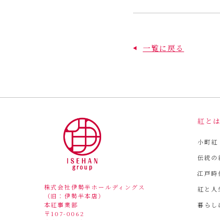
一覧に戻る
紅と
小町紅
伝統の
江戸時
株式会社伊勢半ホールディングス
紅と人
（旧：伊勢半本店）
暮らし
本紅事業部
〒107-0062