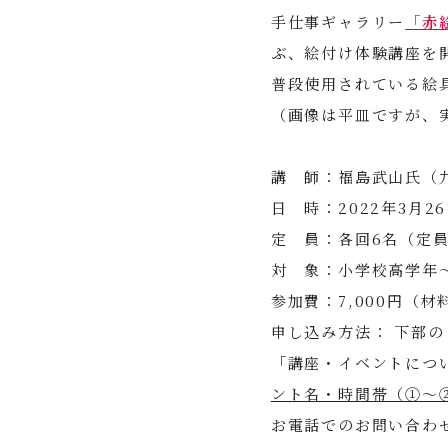
手仕事ギャラリー
「赤
ぶ、絵付け体験講座を
普段使用されている絵
（画像は平皿ですが、
講 師：福島武山氏（
日 時：2022年3月2
定 員：各回6名（定
対 象：小学校高学年
参加費：7,000円（材
申し込み方法： 下部の
「講座・イベントにつ
ント名・時間帯（①～
お電話でのお問い合わ