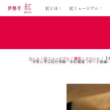
紅とは
紅ミュージアム
ホーム
/
紅ミュージアム
/
講座・イベント
/
【
「作家に学ぶ絵付体験―赤絵細描（中～上級編