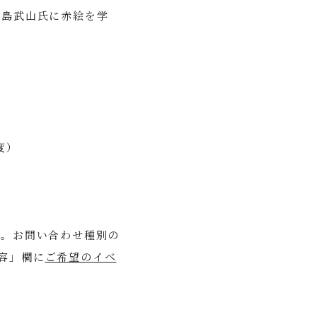
福島武山氏に赤絵を学
度）
い。お問い合わせ種別の
容」欄に
ご希望のイベ