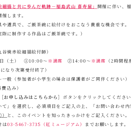
絵細描と共に歩んだ軌跡－福島武山 喜寿展」
開催に伴い、
開催します。
具や道具で、ご飯茶碗に絵付けをおこなう貴重な機会です。
実際に制作する作品はご飯茶碗です。）
九谷焼赤絵細描絵付師）
6日（土） ①10:00～
※満席
②14:00～
※満席
（2時間程
員になり次第受付終了）
～一般（参加者が小学生の場合は保護者がご同伴ください）
料費込み）
［お申し込みはこちらから］
ボタンをクリックしてくださ
いて」を選択し、必須項目をご記入の上、「お問い合わせ内
②）
と、このイベントを知ったきっかけをご記入ください。
せは
03-5467-3735（紅ミュージアム）
までお願いします。