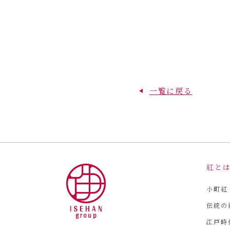
一覧に戻る
紅と
小町紅
伝統の
江戸時