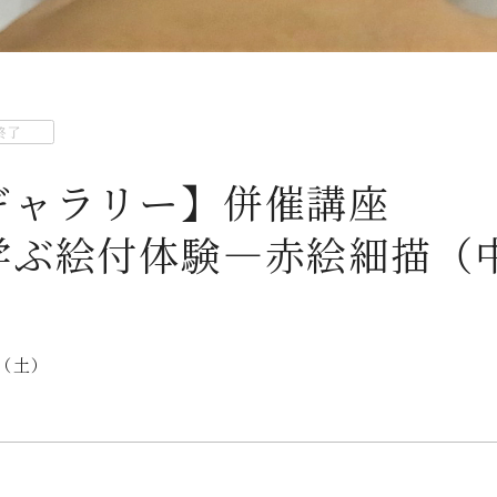
終了
ギャラリー】併催講座
学ぶ絵付体験―赤絵細描（
6（土）