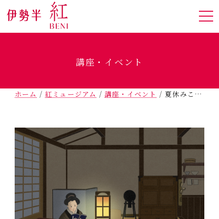
講座・イベント
ホーム
/
紅ミュージアム
/
講座・イベント
/
夏休みこども自由研究「江戸の朝、江戸の夜 －明るさから考える昔のくらし－」