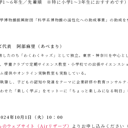
学1～6年生／先着順 ※特に小学1～3年生におすすめです
科学博物館振興財団「科学系博物館の活性化への助成事業」の助成を
ズ代表 阿部麻里（あべまり）
務したのち「わくわくキッズ」として独立。東京・神奈川を中心と
他、学童クラブで定期サイエンス教室・小学校での出張サイエンスシ
ラム提供やオンライン実験教室も実施している。
執筆し、子どもの認知や発達をテーマに企業研修や教育コンサルテ
合わせた「楽しく学ぶ」をモットーに「ちょっと楽しみになる明日」
2024年10月1日（火）10：00
らのウェブサイト（Airリザーブ）
よりお申し込みください