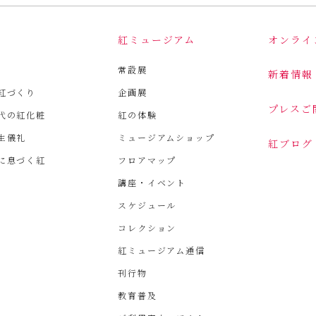
は
紅ミュージアム
オンライ
常設展
新着情報
紅づくり
企画展
プレスご
代の紅化粧
紅の体験
生儀礼
ミュージアムショップ
紅ブログ
に息づく紅
フロアマップ
講座・イベント
スケジュール
コレクション
紅ミュージアム通信
刊行物
教育普及