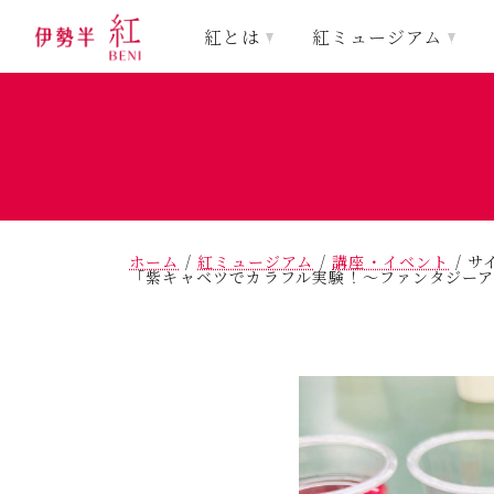
紅とは
紅ミュージアム
ホーム
/
紅ミュージアム
/
講座・イベント
/
サ
「紫キャベツでカラフル実験！～ファンタジー