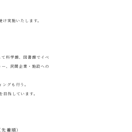
）
受け実施いたします。
して科学館、図書館でイベ
ョー、民間企業・施設への
ィングも行う。
を目指しています。
（先着順）