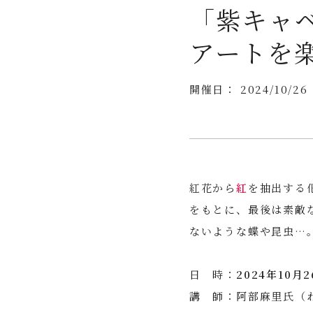
「紫キャ
アートを
開催日： 2024/10/2
紅花から
紅
を抽出する
をもとに、最後は素敵
ないような蝶や昆虫…
日 時：
2024年10月
講 師：阿部麻里氏（