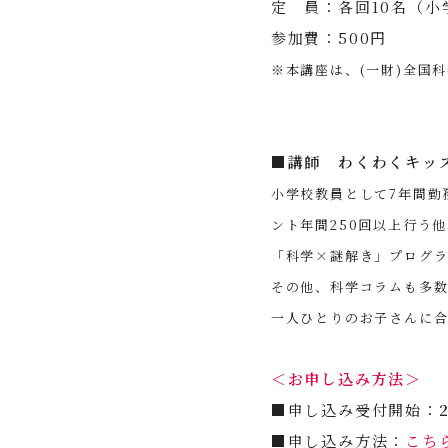
定 員：各回10名（小
参加費：500円
※本講座は、(一財)全国
■講師 わくわくキッ
小学校教員として7年間勤
ント年間250回以上行う
「科学×謎解き」プログ
その他、科学コラムも多数
一人ひとりのお子さんに
＜お申し込み方法＞
■申し込み受付開始：
■申し込み方法：
こち