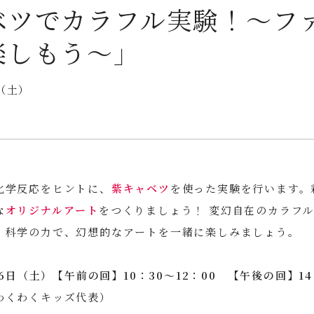
ベツでカラフル実験！～フ
楽しもう～」
6（土）
化学反応をヒントに、
紫キャベツ
を使った実験を行います。
な
オリジナルアート
をつくりましょう！ 変幻自在のカラフ
。科学の力で、幻想的なアートを一緒に楽しみましょう。
26日（土）【午前の回】10：30～12：00 【午後の回】14
わくわくキッズ代表）