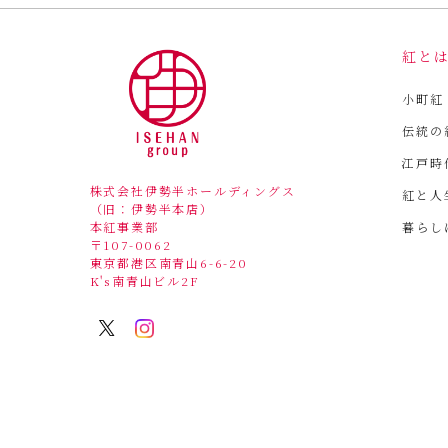
紅と
小町紅
伝統の
江戸時
株式会社伊勢半ホールディングス
紅と人
（旧：伊勢半本店）
暮らし
本紅事業部
〒107-0062
東京都港区南青山6-6-20
K's南青山ビル2F