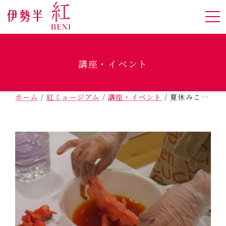
講座・イベント
ホーム
/
紅ミュージアム
/
講座・イベント
/
夏休みこども自由研究「赤色？黄色？？ 紅染めにチャレンジ！」