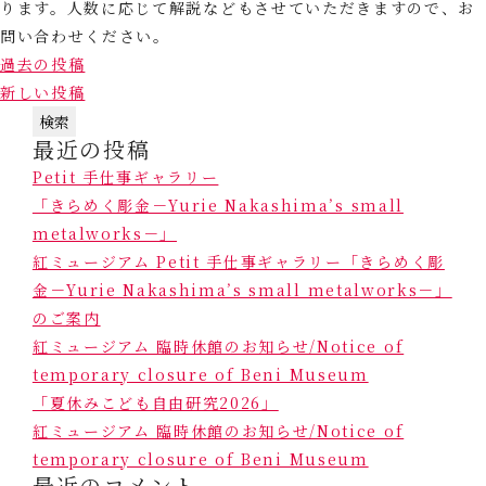
ります。人数に応じて解説などもさせていただきますので、お
問い合わせください。
投
過去の投稿
稿
新しい投稿
ナ
検
ビ
最近の投稿
索:
ゲ
Petit 手仕事ギャラリー
ー
「きらめく彫金－Yurie Nakashima’s small
シ
metalworks－」
ョ
紅ミュージアム Petit 手仕事ギャラリー「きらめく彫
ン
金－Yurie Nakashima’s small metalworks－」
のご案内
紅ミュージアム 臨時休館のお知らせ/Notice of
temporary closure of Beni Museum
「夏休みこども自由研究2026」
紅ミュージアム 臨時休館のお知らせ/Notice of
temporary closure of Beni Museum
最近のコメント