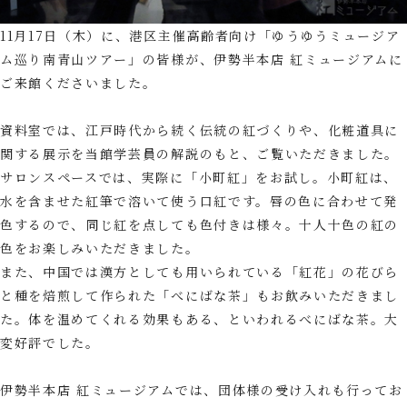
11月17日（木）に、港区主催高齢者向け「ゆうゆうミュージア
ム巡り南青山ツアー」の皆様が、伊勢半本店 紅ミュージアムに
ご来館くださいました。
資料室では、江戸時代から続く伝統の紅づくりや、化粧道具に
関する展示を当館学芸員の解説のもと、ご覧いただきました。
サロンスペースでは、実際に「小町紅」をお試し。小町紅は、
水を含ませた紅筆で溶いて使う口紅です。唇の色に合わせて発
色するので、同じ紅を点しても色付きは様々。十人十色の紅の
色をお楽しみいただきました。
また、中国では漢方としても用いられている「紅花」の花びら
と種を焙煎して作られた「べにばな茶」もお飲みいただきまし
た。体を温めてくれる効果もある、といわれるべにばな茶。大
変好評でした。
伊勢半本店 紅ミュージアムでは、団体様の受け入れも行ってお