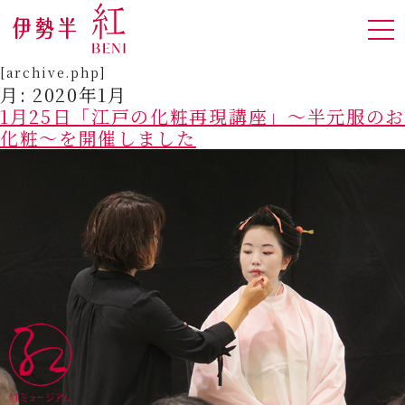
[archive.php]
月:
2020年1月
1月25日「江戸の化粧再現講座」～半元服のお
化粧～を開催しました