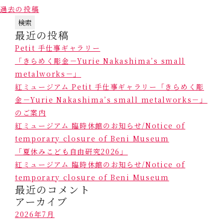
投
過去の投稿
稿
検
ナ
最近の投稿
索:
ビ
Petit 手仕事ギャラリー
ゲ
「きらめく彫金－Yurie Nakashima’s small
ー
metalworks－」
シ
紅ミュージアム Petit 手仕事ギャラリー「きらめく彫
ョ
金－Yurie Nakashima’s small metalworks－」
ン
のご案内
紅ミュージアム 臨時休館のお知らせ/Notice of
temporary closure of Beni Museum
「夏休みこども自由研究2026」
紅ミュージアム 臨時休館のお知らせ/Notice of
temporary closure of Beni Museum
最近のコメント
アーカイブ
2026年7月