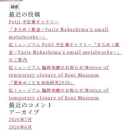
稿
検
ナ
最近の投稿
索:
ビ
Petit 手仕事ギャラリー
ゲ
「きらめく彫金－Yurie Nakashima’s small
ー
metalworks－」
シ
紅ミュージアム Petit 手仕事ギャラリー「きらめく彫
ョ
金－Yurie Nakashima’s small metalworks－」
ン
のご案内
紅ミュージアム 臨時休館のお知らせ/Notice of
temporary closure of Beni Museum
「夏休みこども自由研究2026」
紅ミュージアム 臨時休館のお知らせ/Notice of
temporary closure of Beni Museum
最近のコメント
アーカイブ
2026年7月
2026年6月