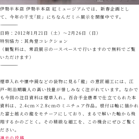
伊勢半本店 伊勢半本店 紅ミュージアムでは、新春企画とし
て、今年の干支｢辰」にちなんだミニ展示を開催中です。
―――――――――――――――――――――――――――――――――
日時：2012年1月21日（土）～2月26日（日）
特別協力：其角堂コレクション
（観覧料は、常設展示の一スペースで行いますので無料でご覧
いただけます）
―――――――――――――――――――――――――――――――――
煙草入れや懐中鏡などの袋物に見る｢龍」の意匠細工には、江
戸･明治期職人の高い技量が惜しみなく注がれています。なかで
も今回の注目資料は煙草入れ。百合手金唐革で仕立てられた本
資料は、2.4cm×2.8cmのミニチュア作品。根付は軸に描かれ
た富士越えの龍をモチーフにしており、まるで解いた軸から飛
翔するかのごとく。その精緻な細工を、この機会にぜひご覧く
ださい。
投
過去の投稿