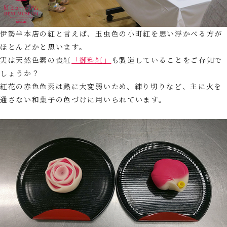
伊勢半本店の紅と言えば、玉虫色の小町紅を思い浮かべる方が
ほとんどかと思います。
実は天然色素の食紅
「御料紅」
も製造していることをご存知で
しょうか？
紅花の赤色色素は熱に大変弱いため、練り切りなど、主に火を
通さない和菓子の色づけに用いられています。