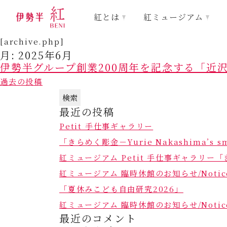
紅とは
紅ミュージアム
[archive.php]
月:
2025年6月
伊勢半グループ創業200周年を記念する「近沢
投
過去の投稿
稿
検
ナ
最近の投稿
索:
ビ
ゲ
Petit 手仕事ギャラリー
ー
「きらめく彫金－Yurie Nakashima’s sm
シ
紅ミュージアム Petit 手仕事ギャラリー「きらめ
ョ
紅ミュージアム 臨時休館のお知らせ/Notice of 
ン
「夏休みこども自由研究2026」
紅ミュージアム 臨時休館のお知らせ/Notice of 
最近のコメント